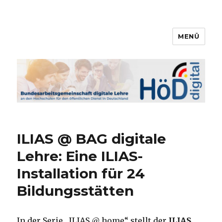
MENÜ
Bundesarbeitsgemeinschaft
digitale Lehre
ILIAS @ BAG digitale
Lehre: Eine ILIAS-
Installation für 24
Bildungsstätten
In der Serie „ILIAS @ home“ stellt der
ILIAS