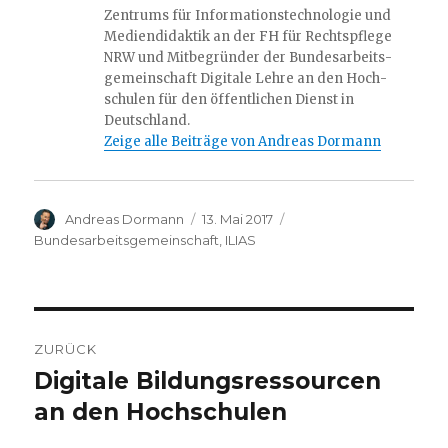
Zentrums für Informations­technologie und
Mediendidaktik an der FH für Rechtspflege
NRW und Mitbegründer der Bundes­­arbeits­
gemeinschaft Digitale Lehre an den Hoch­­
schulen für den öffentlichen Dienst in
Deutschland.
Zeige alle Beiträge von Andreas Dormann
Autor
Veröffentlicht
Kategorien
Andreas Dormann
13. Mai 2017
am
Bundesarbeitsgemeinschaft
,
ILIAS
Beitrags-
ZURÜCK
Navigation
Digitale Bildungsressourcen
Vorheriger
Beitrag:
an den Hochschulen