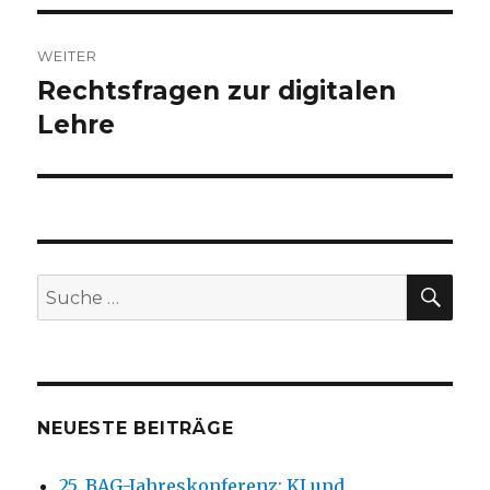
WEITER
Rechtsfragen zur digitalen
Nächster
Beitrag:
Lehre
SU
Suche
nach:
NEUESTE BEITRÄGE
25. BAG-Jahreskonferenz: KI und