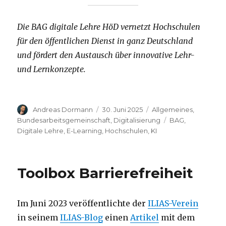
Die BAG digitale Lehre HöD vernetzt Hochschulen
für den öffentlichen Dienst in ganz Deutschland
und fördert den Austausch über innovative Lehr-
und Lernkonzepte.
Autor
Veröffentlicht
Kategorien
Andreas Dormann
30. Juni 2025
Allgemeines
,
am
Schlagwörter
Bundesarbeitsgemeinschaft
,
Digitalisierung
BAG
,
Digitale Lehre
,
E-Learning
,
Hochschulen
,
KI
Toolbox Barrierefreiheit
Im Juni 2023 veröffentlichte der
ILIAS-Verein
in seinem
ILIAS-Blog
einen
Artikel
mit dem