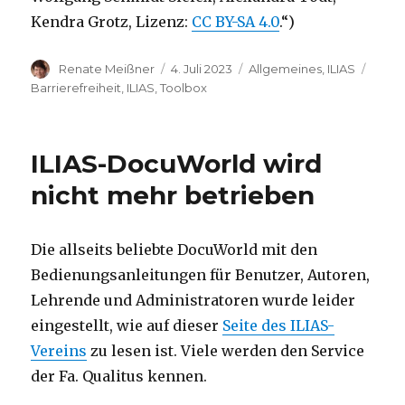
Kendra Grotz, Lizenz:
CC BY-SA 4.0
.“)
Autor
Veröffentlicht
Kategorien
Schla
Renate Meißner
4. Juli 2023
Allgemeines
,
ILIAS
am
Barrierefreiheit
,
ILIAS
,
Toolbox
ILIAS-DocuWorld wird
nicht mehr betrieben
Die allseits beliebte DocuWorld mit den
Bedienungsanleitungen für Benutzer, Autoren,
Lehrende und Administratoren wurde leider
eingestellt, wie auf dieser
Seite des ILIAS-
Vereins
zu lesen ist. Viele werden den Service
der Fa. Qualitus kennen.