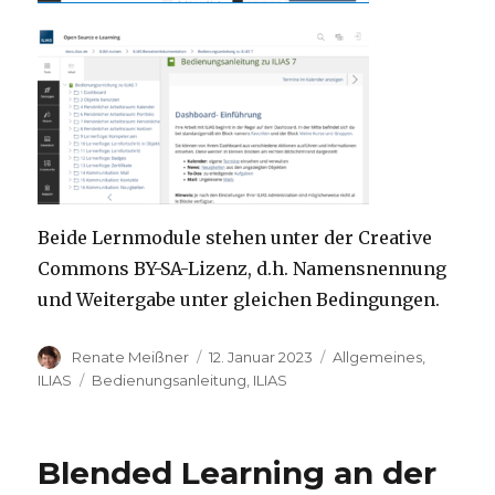
Beide Lernmodule stehen unter der Creative
Commons BY-SA-Lizenz, d.h. Namensnennung
und Weitergabe unter gleichen Bedingungen.
Autor
Veröffentlicht
Kategorien
Renate Meißner
12. Januar 2023
Allgemeines
,
am
Schlagwörter
ILIAS
Bedienungsanleitung
,
ILIAS
Blended Learning an der