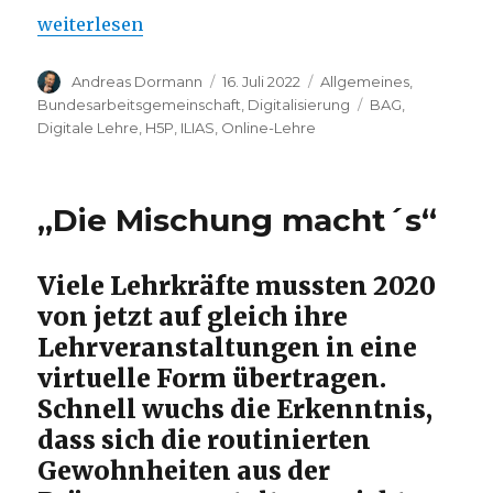
„20 Jahre BAG Digitale Lehre“
weiterlesen
Autor
Veröffentlicht
Kategorien
Andreas Dormann
16. Juli 2022
Allgemeines
,
am
Schlagwörter
Bundesarbeitsgemeinschaft
,
Digitalisierung
BAG
,
Digitale Lehre
,
H5P
,
ILIAS
,
Online-Lehre
„Die Mischung macht´s“
Viele Lehrkräfte mussten 2020
von jetzt auf gleich ihre
Lehrveranstaltungen in eine
virtuelle Form übertragen.
Schnell wuchs die Erkenntnis,
dass sich die routinierten
Gewohnheiten aus der