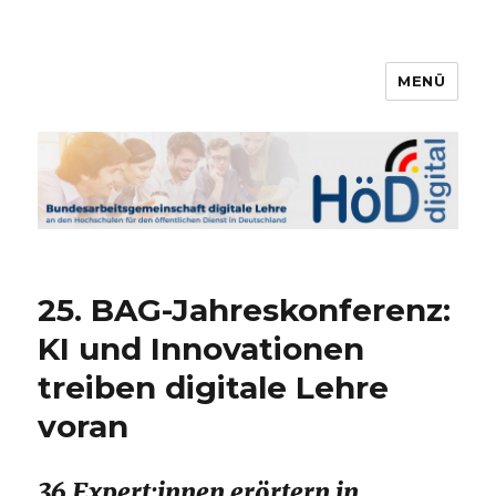
MENÜ
Bundesarbeitsgemeinschaft
digitale Lehre
25. BAG-Jahreskonferenz:
KI und Innovationen
treiben digitale Lehre
voran
36 Expert:innen erörtern in