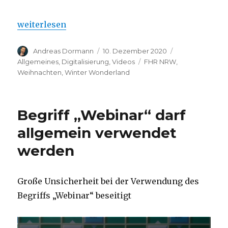
„Digitales Wunderland“
weiterlesen
Autor
Veröffentlicht
Kategorien
Andreas Dormann
10. Dezember 2020
am
Schlagwörter
Allgemeines
,
Digitalisierung
,
Videos
FHR NRW
,
Weihnachten
,
Winter Wonderland
Begriff „Webinar“ darf
allgemein verwendet
werden
Große Unsicherheit bei der Verwendung des
Begriffs „Webinar“ beseitigt