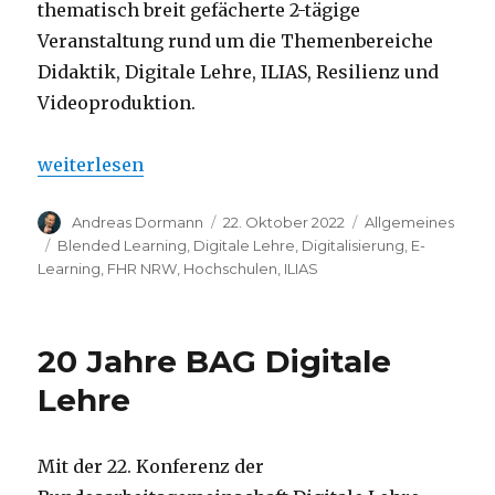
thematisch breit gefächerte 2-tägige
Veranstaltung rund um die Themenbereiche
Didaktik, Digitale Lehre, ILIAS, Resilienz und
Videoproduktion.
„Blended Learning an der FHR NRW“
weiterlesen
Autor
Veröffentlicht
Kategorien
Andreas Dormann
22. Oktober 2022
Allgemeines
am
Schlagwörter
Blended Learning
,
Digitale Lehre
,
Digitalisierung
,
E-
Learning
,
FHR NRW
,
Hochschulen
,
ILIAS
20 Jahre BAG Digitale
Lehre
Mit der 22. Konferenz der