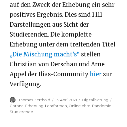
auf den Zweck der Erhebung ein sehr
positives Ergebnis. Dies sind 1.111
Darstellungen aus Sicht der
Studierenden. Die komplette
Erhebung unter dem treffenden Titel
„Die Mischung macht’s“
stellen
Christian von Derschau und Arne
Appel der Ilias-Community
hier
zur
Verfügung.
Autor
Veröffentlicht
Kategorien
Schlag
Thomas Berthold
15. April 2021
Digitalisierung
am
Corona
,
Erhebung
,
Lehrformen
,
Onlinelehre
,
Pandemie
,
Studierende