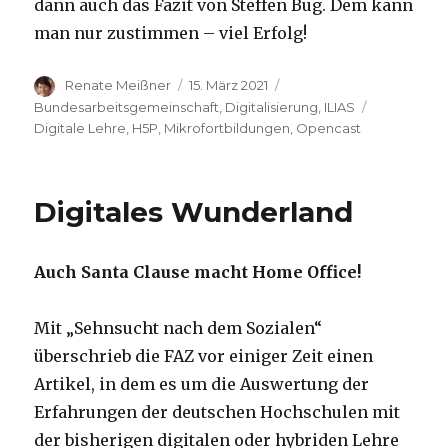
dann auch das Fazit von Steffen Bug. Dem kann
man nur zustimmen – viel Erfolg!
Autor
Veröffentlicht
Kategorien
Renate Meißner
15. März 2021
am
Schlagwört
Bundesarbeitsgemeinschaft
,
Digitalisierung
,
ILIAS
Digitale Lehre
,
H5P
,
Mikrofortbildungen
,
Opencast
Digitales Wunderland
Auch Santa Clause macht Home Office!
Mit „Sehnsucht nach dem Sozialen“
überschrieb die FAZ vor einiger Zeit einen
Artikel, in dem es um die Auswertung der
Erfahrungen der deutschen Hochschulen mit
der bisherigen digitalen oder hybriden Lehre