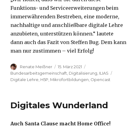
Funktions- und Serviceerweiterungen beim
immerwährenden Bestreben, eine moderne,
nachhaltige und anschließbare digitale Lehre
anzubieten, unterstützen können.“ lautete
dann auch das Fazit von Steffen Bug. Dem kann
man nur zustimmen – viel Erfolg!
Autor
Veröffentlicht
Kategorien
Renate Meißner
15. März 2021
am
Schlagwört
Bundesarbeitsgemeinschaft
,
Digitalisierung
,
ILIAS
Digitale Lehre
,
H5P
,
Mikrofortbildungen
,
Opencast
Digitales Wunderland
Auch Santa Clause macht Home Office!