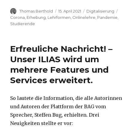
Autor
Veröffentlicht
Kategorien
Schlag
Thomas Berthold
15. April 2021
Digitalisierung
am
Corona
,
Erhebung
,
Lehrformen
,
Onlinelehre
,
Pandemie
,
Studierende
Erfreuliche Nachricht! –
Unser ILIAS wird um
mehrere Features und
Services erweitert.
So lautete die Information, die alle Autorinnen
und Autoren der Plattform der BAG vom
Sprecher, Steffen Bug, erhielten. Drei
Neuigkeiten stellte er vor: