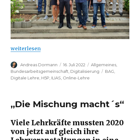
„20 Jahre BAG Digitale Lehre“
weiterlesen
Autor
Veröffentlicht
Kategorien
Andreas Dormann
16. Juli 2022
Allgemeines
,
am
Schlagwörter
Bundesarbeitsgemeinschaft
,
Digitalisierung
BAG
,
Digitale Lehre
,
H5P
,
ILIAS
,
Online-Lehre
„Die Mischung macht´s“
Viele Lehrkräfte mussten 2020
von jetzt auf gleich ihre