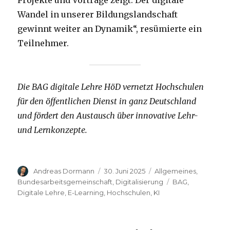
Projekte und Vorträge zeigt: Der digitale
Wandel in unserer Bildungslandschaft
gewinnt weiter an Dynamik“, resümierte ein
Teilnehmer.
Die BAG digitale Lehre HöD vernetzt Hochschulen
für den öffentlichen Dienst in ganz Deutschland
und fördert den Austausch über innovative Lehr-
und Lernkonzepte.
Autor
Veröffentlicht
Kategorien
Andreas Dormann
30. Juni 2025
Allgemeines
,
am
Schlagwörter
Bundesarbeitsgemeinschaft
,
Digitalisierung
BAG
,
Digitale Lehre
,
E-Learning
,
Hochschulen
,
KI