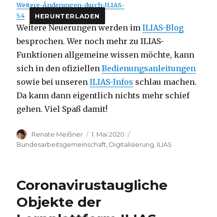
Weitere-Änderungen-durch-ILIAS-
5.4
HERUNTERLADEN
Weitere Neuerungen werden im
ILIAS-Blog
besprochen. Wer noch mehr zu ILIAS-
Funktionen allgemeine wissen möchte, kann
sich in den ofiziellen
Bedienungsanleitungen
sowie bei unseren
ILIAS-Infos
schlau machen.
Da kann dann eigentlich nichts mehr schief
gehen. Viel Spaß damit!
Autor
Veröffentlicht
Kategorien
Renate Meißner
1. Mai 2020
am
Bundesarbeitsgemeinschaft
,
Digitalisierung
,
ILIAS
Coronavirustaugliche
Objekte der