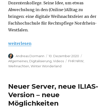
Dozentenkollege. Seine Idee, um etwas
Abwechslung in den (Online-)Alltag zu
bringen: eine digitale Weihnachtsfeier an der
Fachhochschule für Rechtspflege Nordrhein-
Westfalen.
„Digitales Wunderland“
weiterlesen
Autor
Veröffentlicht
Kategorien
Andreas Dormann
10. Dezember 2020
am
Schlagwörter
Allgemeines
,
Digitalisierung
,
Videos
FHR NRW
,
Weihnachten
,
Winter Wonderland
Neuer Server, neue ILIAS-
Version – neue
Möglichkeiten