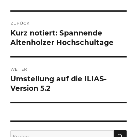
Beitrags-
ZURÜCK
Navigation
Kurz notiert: Spannende
Vorheriger
Beitrag:
Altenholzer Hochschultage
WEITER
Umstellung auf die ILIAS-
Nächster
Beitrag:
Version 5.2
SU
Suche