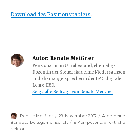
Download des Positionspapiers
.
Autor:
Renate Meißner
Pensionärin im Unruhestand, ehemalige
Dozentin der Steuerakademie Niedersachsen
und ehemalige Sprecherin der BAG digitale
Lehre HöD.
Zeige alle Beiträge von Renate Meißner
Autor
Veröffentlicht
Kategorien
Renate Meißner
29. November 2017
Allgemeines
,
am
Schlagwörter
Bundesarbeitsgemeinschaft
E-Kompetenz
,
öffentlicher
Sektor