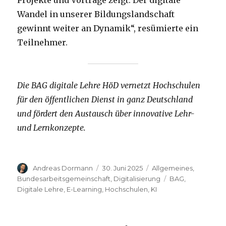
Projekte und Vorträge zeigt: Der digitale
Wandel in unserer Bildungslandschaft
gewinnt weiter an Dynamik“, resümierte ein
Teilnehmer.
Die BAG digitale Lehre HöD vernetzt Hochschulen
für den öffentlichen Dienst in ganz Deutschland
und fördert den Austausch über innovative Lehr-
und Lernkonzepte.
Autor
Veröffentlicht
Kategorien
Andreas Dormann
30. Juni 2025
Allgemeines
,
am
Schlagwörter
Bundesarbeitsgemeinschaft
,
Digitalisierung
BAG
,
Digitale Lehre
,
E-Learning
,
Hochschulen
,
KI