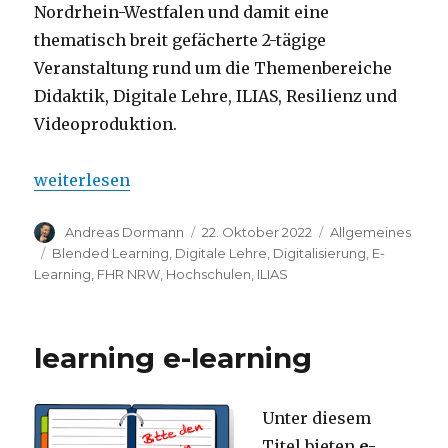
Nordrhein-Westfalen und damit eine
thematisch breit gefächerte 2-tägige
Veranstaltung rund um die Themenbereiche
Didaktik, Digitale Lehre, ILIAS, Resilienz und
Videoproduktion.
„Blended Learning an der FHR NRW“
weiterlesen
Autor
Veröffentlicht
Kategorien
Andreas Dormann
22. Oktober 2022
Allgemeines
am
Schlagwörter
Blended Learning
,
Digitale Lehre
,
Digitalisierung
,
E-
Learning
,
FHR NRW
,
Hochschulen
,
ILIAS
learning e-learning
Unter diesem
Titel bieten
e-