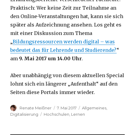
Praktisch: Wer keine Zeit zur Teilnahme an
den Online-Veranstaltungen hat, kann sie sich
später als Aufzeichnung ansehen. Los geht es
mit einer Diskussion zum Thema
„
Bildungsressourcen werden digital – was
bedeutet das für Lehrende und Studierende?
“
am
9. Mai 2017 um 14.00 Uhr
.
Aber unabhängig von diesem aktuellen Special
lohnt sich ein längerer „Aufenthalt“ auf den
Seiten diese Portals immer wieder.
Autor
Veröffentlicht
Kategorien
Renate Meißner
7. Mai 2017
Allgemeines
,
am
Schlagwörter
Digitalisierung
Hochschulen
,
Lernen