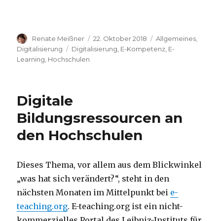
Autor
Veröffentlicht
Kategorien
Renate Meißner
22. Oktober 2018
Allgemeines
,
am
Schlagwörter
Digitalisierung
Digitalisierung
,
E-Kompetenz
,
E-
Learning
,
Hochschulen
Digitale
Bildungsressourcen an
den Hochschulen
Dieses Thema, vor allem aus dem Blickwinkel
„was hat sich verändert?“, steht in den
nächsten Monaten im Mittelpunkt bei
e-
teaching.org
. E-teaching.org ist ein nicht-
kommerzielles Portal des Leibniz-Instituts für