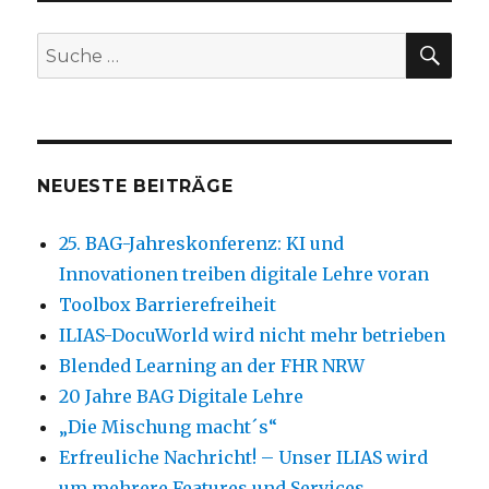
SU
Suche
nach:
NEUESTE BEITRÄGE
25. BAG-Jahreskonferenz: KI und
Innovationen treiben digitale Lehre voran
Toolbox Barrierefreiheit
ILIAS-DocuWorld wird nicht mehr betrieben
Blended Learning an der FHR NRW
20 Jahre BAG Digitale Lehre
„Die Mischung macht´s“
Erfreuliche Nachricht! – Unser ILIAS wird
um mehrere Features und Services