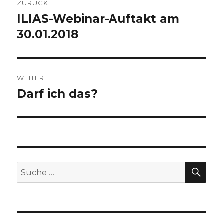
ZURÜCK
Navigation
ILIAS-Webinar-Auftakt am
Vorheriger
Beitrag:
30.01.2018
WEITER
Darf ich das?
Nächster
Beitrag:
SU
Suche
nach: