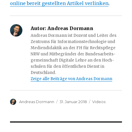
online bereit gestellten Artikel verlinken
.
Autor:
Andreas Dormann
Andreas Dormann ist Dozent und Leiter des
Zentrums für Informations­technologie und
Mediendidaktik an der FH für Rechtspflege
NRW und Mitbegründer der Bundes­­arbeits­
gemeinschaft Digitale Lehre an den Hoch­­
schulen für den öffentlichen Dienst in
Deutschland.
Zeige alle Beiträge von Andreas Dormann
Autor
Veröffentlicht
Kategorien
Andreas Dormann
31. Januar 2018
Videos
am
Beitrags-